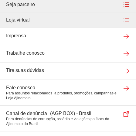
Alimentos
Seja parceiro
Corporativa
Projeto Vitória
Food Ingredients
Seja um fornecedor
Loja virtual
Inovação
Suplementos
Venda nossos produtos
Loja virtual
Imprensa
Agronegócios
Meu pedido
Trabalhe conosco
Bio & Fine Chemicals
Tire suas dúvidas
Fale conosco
Para assuntos relacionados a produtos, promoções, campanhas e
Loja Ajinomoto.
Canal de denúncia (AGP BOX) - Brasil
Para denúncias de corrupção, assédio e violações políticas da
Ajinomoto do Brasil.