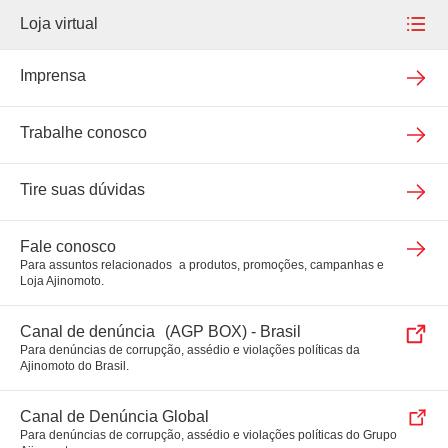
Projeto Vitória
Food Ingredients
Seja um fornecedor
Loja virtual
Inovação
Suplementos
Venda nossos produtos
Loja virtual
Imprensa
Agronegócios
Meu pedido
Trabalhe conosco
Bio & Fine Chemicals
Tire suas dúvidas
Fale conosco
Para assuntos relacionados a produtos, promoções, campanhas e
Loja Ajinomoto.
Canal de denúncia (AGP BOX) - Brasil
Para denúncias de corrupção, assédio e violações políticas da
Ajinomoto do Brasil.
Canal de Denúncia Global
Para denúncias de corrupção, assédio e violações políticas do Grupo