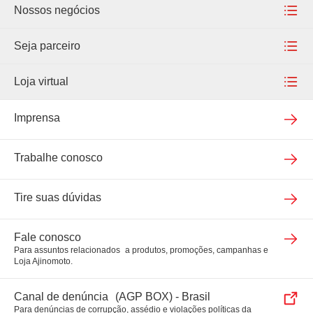
The Ajinomoto Group Creating Shared Value
Nossos negócios
Relatório de Transparência Salarial
Instituto Ajinomoto e Responsabilidade Social
Alimentos
Seja parceiro
Corporativa
Projeto Vitória
Food Ingredients
Seja um fornecedor
Loja virtual
Inovação
Suplementos
Venda nossos produtos
Loja virtual
Imprensa
Agronegócios
Meu pedido
Trabalhe conosco
Bio & Fine Chemicals
Tire suas dúvidas
Fale conosco
Para assuntos relacionados a produtos, promoções, campanhas e
Loja Ajinomoto.
Canal de denúncia (AGP BOX) - Brasil
Para denúncias de corrupção, assédio e violações políticas da