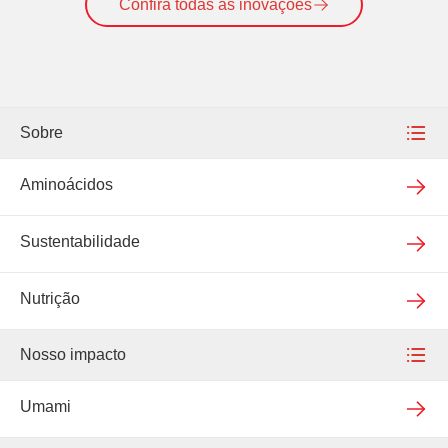
Confira todas as inovações
Sobre
Nossa empresa
Aminoácidos
Nossas unidades
Sustentabilidade
Qualidade assegurada
Nutrição
Novidades
Nosso impacto
Rotulagem
Nosso impacto
Umami
Política e escopo de certificação