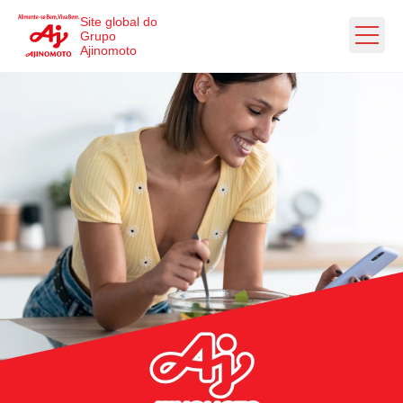
Ir direto ao conteúdo
Site global do
Grupo
Ajinomoto