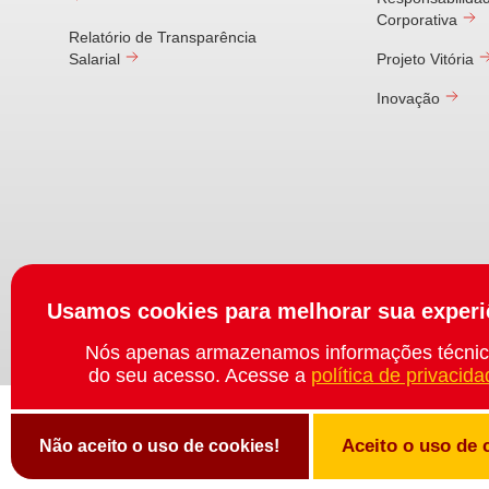
Corporativa
Relatório de Transparência
Salarial
Projeto Vitória
Inovação
Usamos cookies para melhorar sua experi
Polític
Nós apenas armazenamos informações técni
do seu acesso. Acesse a
política de privacid
Aceito o uso de 
Não aceito o uso de cookies!