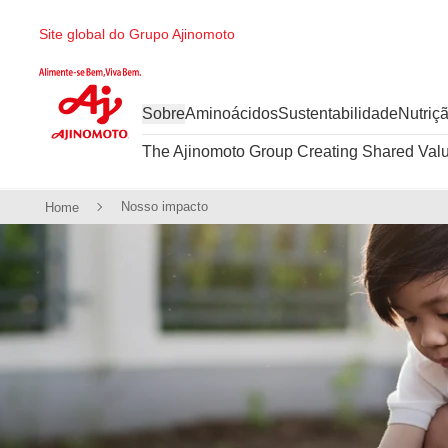
Ir direto ao conteúdo
Site global do Grupo Ajinomoto
Sobre
Aminoácidos
Sustentabilidade
Nutriç
The Ajinomoto Group Creating Shared Val
Nosso impacto
Home