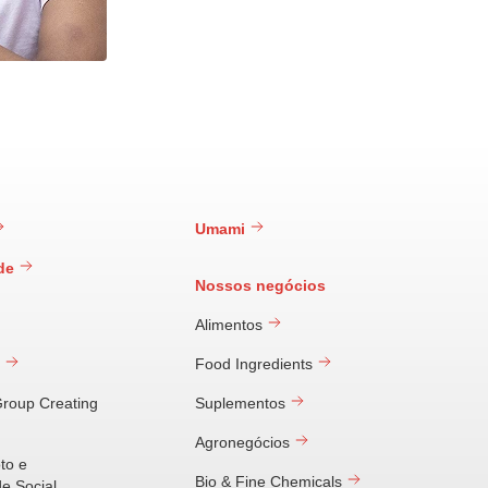
Umami
ade
Nossos negócios
Alimentos
o
Food Ingredients
Group Creating
Suplementos
Agronegócios
oto e
Bio & Fine Chemicals
e Social