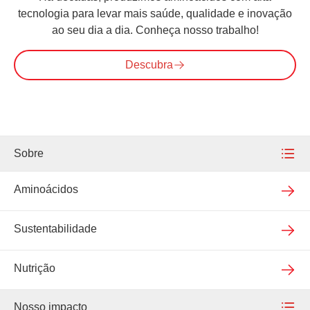
tecnologia para levar mais saúde, qualidade e inovação
ao seu dia a dia. Conheça nosso trabalho!
Descubra
Sobre
Nossa empresa
Aminoácidos
Nossas unidades
Sustentabilidade
Qualidade assegurada
Nutrição
Novidades
Nosso impacto