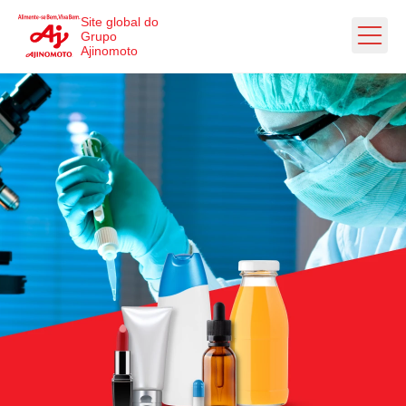
Ir direto ao conteúdo
Site global do
Grupo
Ajinomoto