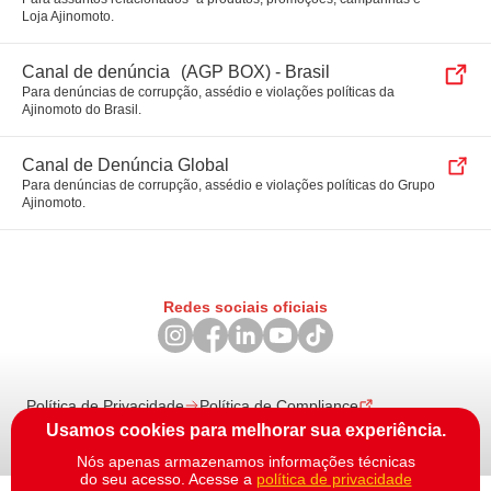
Loja Ajinomoto.
Canal de denúncia (AGP BOX) - Brasil
Para denúncias de corrupção, assédio e violações políticas da
Ajinomoto do Brasil.
Canal de Denúncia Global
Para denúncias de corrupção, assédio e violações políticas do Grupo
Ajinomoto.
Redes sociais oficiais
Política de Privacidade
Política de Compliance
Acessibilidade
Portal E-learning
Usamos cookies para melhorar sua experiência.
© 2026 Ajinomoto Co., Inc. CNPJ: 46.344.354/0006-69
Nós apenas armazenamos informações técnicas
do seu acesso. Acesse a
política de privacidade