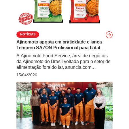
o produto chega para atender … Continued
NOTÍCIAS
Ajinomoto aposta em praticidade e lança
Tempero SAZÓN Profissional para batata
frita
A Ajinomoto Food Service, área de negócios
da Ajinomoto do Brasil voltada para o setor de
alimentação fora do lar, anuncia com
exclusividade ao Giro News Food Service a
15/04/2026
expansão de seu portfólio profissional com o
lançamento do Tempero SAZÓN Profissional
em duas versões: Páprica Defumada e Tomate
& Lemon Pepper com Ervas Finas. O …
Continued