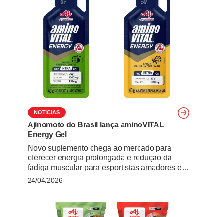
NOTÍCIAS
Ajinomoto do Brasil lança aminoVITAL
Energy Gel
Novo suplemento chega ao mercado para
oferecer energia prolongada e redução da
fadiga muscular para esportistas amadores e
atletas de alto rendimento A Ajinomoto do
24/04/2026
Brasil , referência em aminoácidos, anuncia a
expansão da linha de nutrição esportiva com o
lançamento do aminoVITAL Energy Gel.
Desenvolvido como um suplemento intratreino,