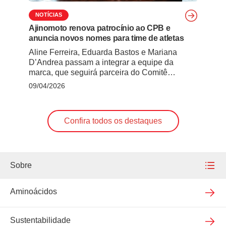
NOTÍCIAS
Ajinomoto renova patrocínio ao CPB e
anuncia novos nomes para time de atletas
Aline Ferreira, Eduarda Bastos e Mariana
D’Andrea passam a integrar a equipe da
marca, que seguirá parceira do Comitê
Paralímpico Brasileiro até Los Angeles 2028 A
09/04/2026
Ajinomoto anunciou a renovação do contrato
de patrocínio com o Comitê Paralímpico
Brasileiro (CPB) para o ciclo dos Jogos de Los
Confira todos os destaques
Angeles 2028 . A extensão foi oficializada
durante … Continued
Sobre
Nossa empresa
Aminoácidos
Nossas unidades
Sustentabilidade