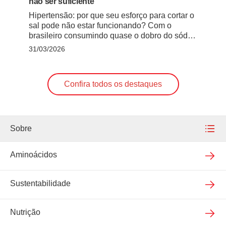
não ser suficiente
Hipertensão: por que seu esforço para cortar o
sal pode não estar funcionando? Com o
brasileiro consumindo quase o dobro do sódio
recomendado pela OMS, nutricionista alerta
31/03/2026
para o perigo do consumo excessivo e
inconsciente no dia a dia A mudança de
hábitos alimentares geralmente começa com
Confira todos os destaques
uma decisão bem-intencionada na cozinha.
Você decide preparar … Continued
Sobre
Nossa empresa
Aminoácidos
Nossas unidades
Sustentabilidade
Qualidade assegurada
Nutrição