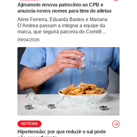
Ajinomoto renova patrocínio ao CPB e
anuncia novos nomes para time de atletas
Aline Ferreira, Eduarda Bastos e Mariana
D’Andrea passam a integrar a equipe da
marca, que seguirá parceira do Comitê
Paralímpico Brasileiro até Los Angeles 2028 A
09/04/2026
Ajinomoto anunciou a renovação do contrato
de patrocínio com o Comitê Paralímpico
Brasileiro (CPB) para o ciclo dos Jogos de Los
Angeles 2028 . A extensão foi oficializada
durante … Continued
NOTÍCIAS
Hipertensão: por que reduzir o sal pode