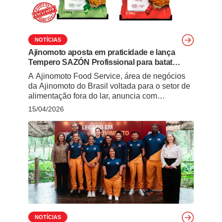
NOTÍCIAS
Ajinomoto aposta em praticidade e lança
Tempero SAZÓN Profissional para batata
frita
A Ajinomoto Food Service, área de negócios
da Ajinomoto do Brasil voltada para o setor de
alimentação fora do lar, anuncia com
exclusividade ao Giro News Food Service a
15/04/2026
expansão de seu portfólio profissional com o
lançamento do Tempero SAZÓN Profissional
em duas versões: Páprica Defumada e Tomate
& Lemon Pepper com Ervas Finas. O …
Continued
NOTÍCIAS