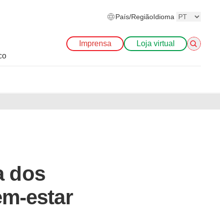
País/Região
Idioma
Imprensa
Loja virtual
co
a dos
m-estar