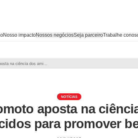
ão
Nosso impacto
Nossos negócios
Seja parceiro
Trabalhe conos
Ajinomoto aposta na ciência dos aminoácidos para promover bem-estar
NOTÍCIAS
omoto aposta na ciênci
cidos para promover be