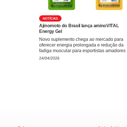
NOTÍCIAS
Ajinomoto do Brasil lança aminoVITAL
Energy Gel
Novo suplemento chega ao mercado para
oferecer energia prolongada e redução da
fadiga muscular para esportistas amadores
atletas de alto rendimento A Ajinomoto do
24/04/2026
Brasil , referência em aminoácidos, anuncia
expansão da linha de nutrição esportiva co
lançamento do aminoVITAL Energy Gel.
Desenvolvido como um suplemento intratre
o produto chega para atender … Continued