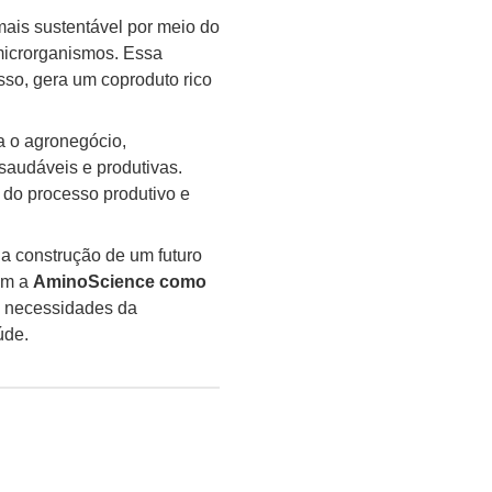
ais sustentável por meio do
microrganismos. Essa
sso, gera um coproduto rico
a o agronegócio,
saudáveis e produtivas.
a do processo produtivo e
 construção de um futuro
Com a
AminoScience como
s necessidades da
úde.