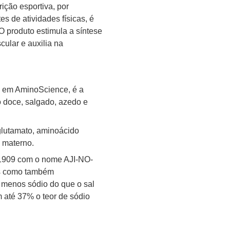
ição esportiva, por
s de atividades físicas, é
O produto estimula a síntese
cular e auxilia na
se em AminoScience, é a
 doce, salgado, azedo e
glutamato, aminoácido
e materno.
 1909 com o nome AJI-NO-
os como também
 menos sódio do que o sal
 até 37% o teor de sódio