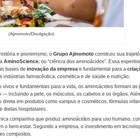
(Ajinomoto/Divulgação)
stória e pioneirismo, o
Grupo Ajinomoto
construiu sua trajet
 a
AminoScience
, ou “ciência dos aminoácidos”. Essa expertis
das bases de
inovação da empresa
e fundamental para a
criaç
s indústrias farmacêutica, cosmética e de saúde e nutrição.
s vivos e fundamentais para a vida, os aminoácidos formam a
 — incluindo a pele, os músculos, os cabelos e os órgãos. Alé
o direta em produtos como xampus e cosméticos, fórmulas infan
 dietas hospitalares.
 única companhia que produz aminoácidos para uso humano, c
 o bem-estar. Segundo a empresa, o investimento em tecnolo
ses compostos.