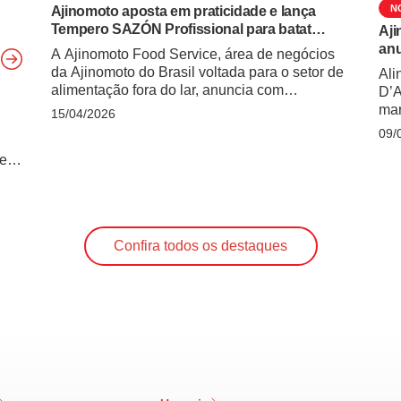
N
Ajinomoto aposta em praticidade e lança
Tempero SAZÓN Profissional para batata
Aji
frita
anu
A Ajinomoto Food Service, área de negócios
da Ajinomoto do Brasil voltada para o setor de
Ali
alimentação fora do lar, anuncia com
D’A
exclusividade ao Giro News Food Service a
mar
15/04/2026
expansão de seu portfólio profissional com o
Par
09/
lançamento do Tempero SAZÓN Profissional
Aji
 e
em duas versões: Páprica Defumada e Tomate
de 
& Lemon Pepper com Ervas Finas. O …
Bra
 a
Continued
Ang
m o
dur
Confira todos os destaques
ino,