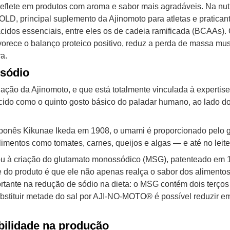
reflete em produtos com aroma e sabor mais agradáveis. Na nutr
, principal suplemento da Ajinomoto para atletas e praticante
dos essenciais, entre eles os de cadeia ramificada (BCAAs). 
vorece o balanço proteico positivo, reduz a perda de massa mus
a.
 sódio
tuação da Ajinomoto, e que está totalmente vinculada à experti
do como o quinto gosto básico do paladar humano, ao lado do
japonês Kikunae Ikeda em 1908, o umami é proporcionado pelo 
imentos como tomates, carnes, queijos e algas — e até no leit
ou à criação do glutamato monossódico (MSG), patenteado em
do produto é que ele não apenas realça o sabor dos aliment
ante na redução de sódio na dieta: o MSG contém dois terços
bstituir metade do sal por AJI-NO-MOTO® é possível reduzir em
abilidade na produção