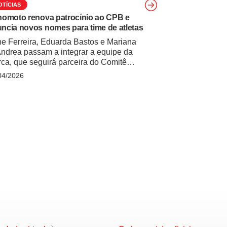
OTÍCIAS
nomoto renova patrocínio ao CPB e
ncia novos nomes para time de atletas
ne Ferreira, Eduarda Bastos e Mariana
ndrea passam a integrar a equipe da
ca, que seguirá parceira do Comitê
alímpico Brasileiro até Los Angeles 2028 A
04/2026
nomoto anunciou a renovação do contrato
patrocínio com o Comitê Paralímpico
sileiro (CPB) para o ciclo dos Jogos de Los
eles 2028 . A extensão foi oficializada
ante … Continued