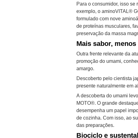
Para o consumidor, isso se 
exemplo, o aminoVITAL® GOLD
formulado com nove aminoáci
de proteínas musculares, fa
preservação da massa magr
Mais sabor, menos
Outra frente relevante da a
promoção do umami, conheci
amargo.
Descoberto pelo cientista 
presente naturalmente em al
A descoberta do umami lev
MOTO®. O grande destaque 
desempenha um papel import
de cozinha. Com isso, ao su
das preparações.
Biociclo e sustent