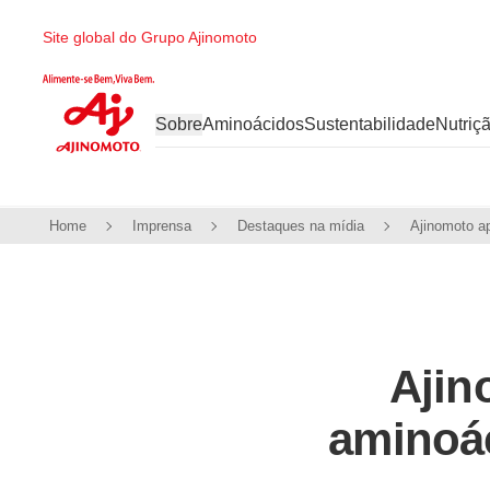
Ir direto ao conteúdo
Site global do Grupo Ajinomoto
Sobre
Aminoácidos
Sustentabilidade
Nutriç
Home
Imprensa
Destaques na mídia
Ajin
aminoá