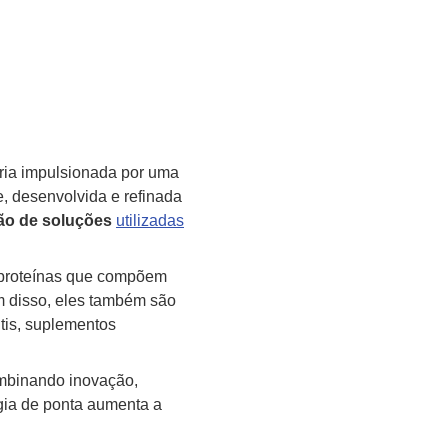
ória impulsionada por uma
e, desenvolvida e refinada
ão de soluções
utilizadas
s proteínas que compõem
m disso, eles também são
tis, suplementos
ombinando inovação,
gia de ponta aumenta a