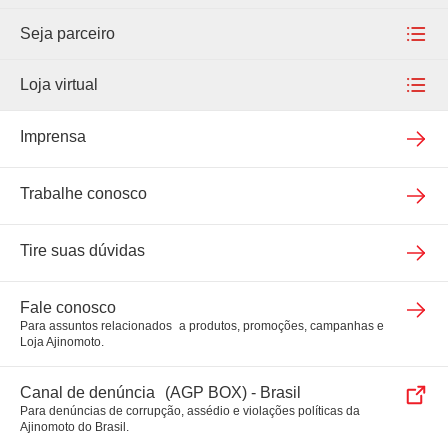
Relatório de Transparência Salarial
Instituto Ajinomoto e Responsabilidade Social
Alimentos
Seja parceiro
Corporativa
Projeto Vitória
Food Ingredients
Seja um fornecedor
Loja virtual
Inovação
Suplementos
Venda nossos produtos
Loja virtual
Imprensa
Agronegócios
Meu pedido
Trabalhe conosco
Bio & Fine Chemicals
Tire suas dúvidas
Fale conosco
Para assuntos relacionados a produtos, promoções, campanhas e
Loja Ajinomoto.
Canal de denúncia (AGP BOX) - Brasil
Para denúncias de corrupção, assédio e violações políticas da
Ajinomoto do Brasil.